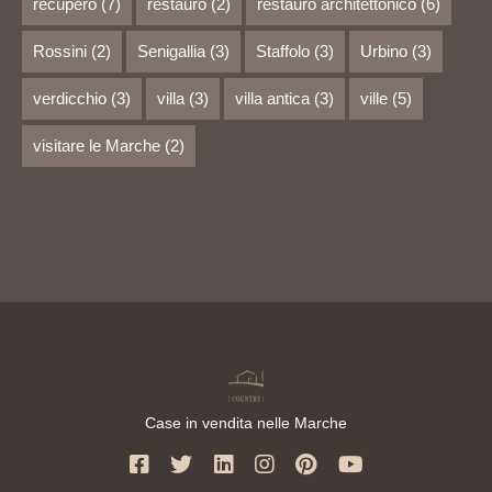
recupero
(7)
restauro
(2)
restauro architettonico
(6)
Rossini
(2)
Senigallia
(3)
Staffolo
(3)
Urbino
(3)
verdicchio
(3)
villa
(3)
villa antica
(3)
ville
(5)
visitare le Marche
(2)
Case in vendita nelle Marche