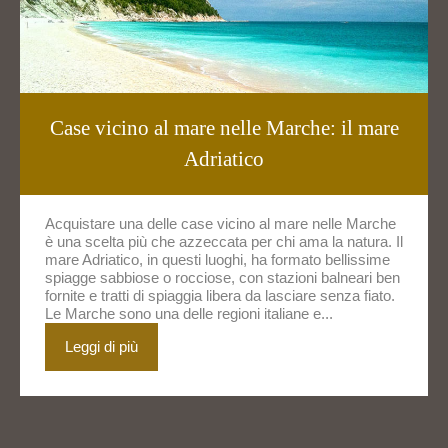
Case vicino al mare nelle Marche: il mare
Adriatico
Acquistare una delle case vicino al mare nelle Marche
è una scelta più che azzeccata per chi ama la natura. Il
mare Adriatico, in questi luoghi, ha formato bellissime
spiagge sabbiose o rocciose, con stazioni balneari ben
fornite e tratti di spiaggia libera da lasciare senza fiato.
Le Marche sono una delle regioni italiane e...
Leggi di più