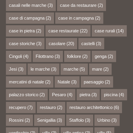
casali nelle marche
(3)
case da restaurare
(2)
case di campagna
(2)
case in campagna
(2)
case in pietra
(2)
case restaurate
(22)
case rurali
(14)
case storiche
(3)
casolare
(20)
castelli
(3)
Cingoli
(4)
Filottrano
(3)
folklore
(2)
genga
(2)
Jesi
(3)
le marche
(3)
marche
(5)
mare
(2)
mercatini di natale
(2)
Natale
(3)
paesaggio
(2)
palazzo storico
(2)
Pesaro
(4)
pietra
(3)
piscina
(4)
recupero
(7)
restauro
(2)
restauro architettonico
(6)
Rossini
(2)
Senigallia
(3)
Staffolo
(3)
Urbino
(3)
verdicchio
(3)
villa
(3)
villa antica
(3)
ville
(5)