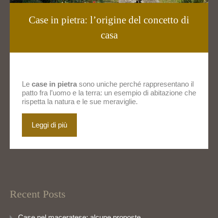
Case in pietra: l’origine del concetto di
casa
Le
case in pietra
sono uniche perché rappresentano il
patto fra l’uomo e la terra: un esempio di abitazione che
rispetta la natura e le sue meraviglie.
Leggi di più
Recent Posts
Case nel maceratese: alcune proposte