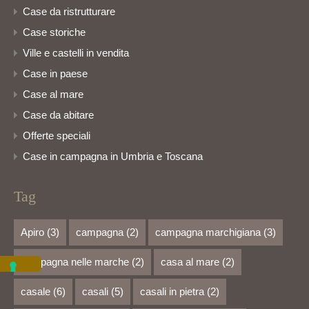
Case da ristrutturare
Case storiche
Ville e castelli in vendita
Case in paese
Case al mare
Case da abitare
Offerte speciali
Case in campagna in Umbria e Toscana
Tag
Apiro
(3)
campagna
(2)
campagna marchigiana
(3)
campagna nelle marche
(2)
casa al mare
(2)
casale
(6)
casali
(5)
casali in pietra
(2)