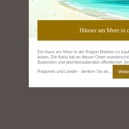
Häuser am Meer in 
Ein Haus am Meer in der Region Marken zu kaufen,
lieben. Die Adria hat an diesen Orten wundersch
Badeorten und atemberaubenden öffentlichen Strä
Regionen und Länder - denken Sie an...
Weite