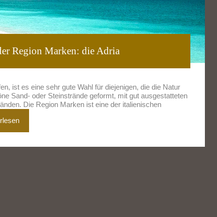
der Region Marken: die Adria
 ist es eine sehr gute Wahl für diejenigen, die die Natur
öne Sand- oder Steinstrände geformt, mit gut ausgestatteten
nden. Die Region Marken ist eine der italienischen
rlesen