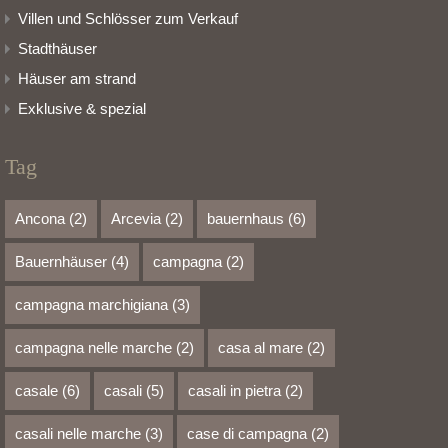
Villen und Schlösser zum Verkauf
Stadthäuser
Häuser am strand
Exklusive & spezial
Tag
Ancona
(2)
Arcevia
(2)
bauernhaus
(6)
Bauernhäuser
(4)
campagna
(2)
campagna marchigiana
(3)
campagna nelle marche
(2)
casa al mare
(2)
casale
(6)
casali
(5)
casali in pietra
(2)
casali nelle marche
(3)
case di campagna
(2)