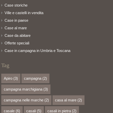
Case storiche
Ville e castelli in vendita
Case in paese
Case al mare
Case da abitare
Offerte speciali
Case in campagna in Umbria e Toscana
Tag
Apiro
(3)
campagna
(2)
campagna marchigiana
(3)
campagna nelle marche
(2)
casa al mare
(2)
casale
(6)
casali
(5)
casali in pietra
(2)