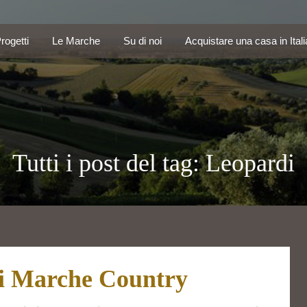
Progetti
Le Marche
Su di noi
Acquistare una casa in Ita
rogetti
Le Marche
Su di noi
Acquistare una casa in Itali
Tutti i post del tag: Leopardi
di Marche Country