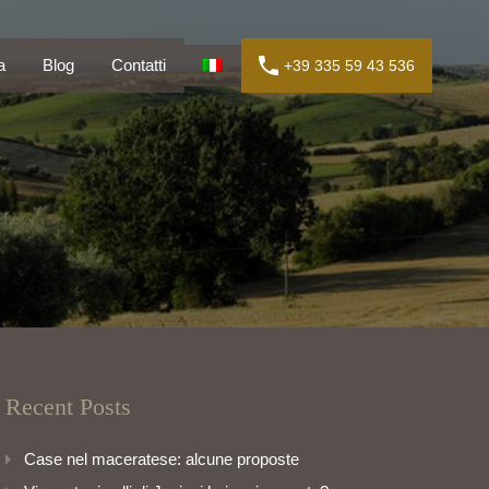
lia
Blog
Contatti
+39 335 59 43 536
a
Blog
Contatti
+39 335 59 43 536
Recent Posts
Case nel maceratese: alcune proposte