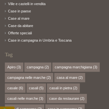
Ville e castelli in vendita
Case in paese
Case al mare
Case da abitare
Offerte speciali
Case in campagna in Umbria e Toscana
Tag
Apiro
(3)
campagna
(2)
campagna marchigiana
(3)
campagna nelle marche
(2)
casa al mare
(2)
casale
(6)
casali
(5)
casali in pietra
(2)
casali nelle marche
(3)
case da restaurare
(2)
case di campagna
(2)
case in campagna
(2)