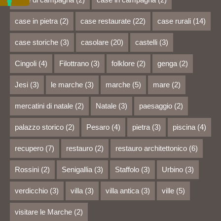
case in pietra
(2)
case restaurate
(22)
case rurali
(14)
case storiche
(3)
casolare
(20)
castelli
(3)
Cingoli
(4)
Filottrano
(3)
folklore
(2)
genga
(2)
Jesi
(3)
le marche
(3)
marche
(5)
mare
(2)
mercatini di natale
(2)
Natale
(3)
paesaggio
(2)
palazzo storico
(2)
Pesaro
(4)
pietra
(3)
piscina
(4)
recupero
(7)
restauro
(2)
restauro architettonico
(6)
Rossini
(2)
Senigallia
(3)
Staffolo
(3)
Urbino
(3)
verdicchio
(3)
villa
(3)
villa antica
(3)
ville
(5)
visitare le Marche
(2)