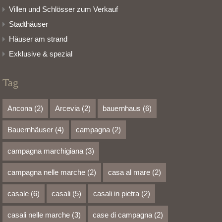
Villen und Schlösser zum Verkauf
Stadthäuser
Häuser am strand
Exklusive & spezial
Tag
Ancona
(2)
Arcevia
(2)
bauernhaus
(6)
Bauernhäuser
(4)
campagna
(2)
campagna marchigiana
(3)
campagna nelle marche
(2)
casa al mare
(2)
casale
(6)
casali
(5)
casali in pietra
(2)
casali nelle marche
(3)
case di campagna
(2)