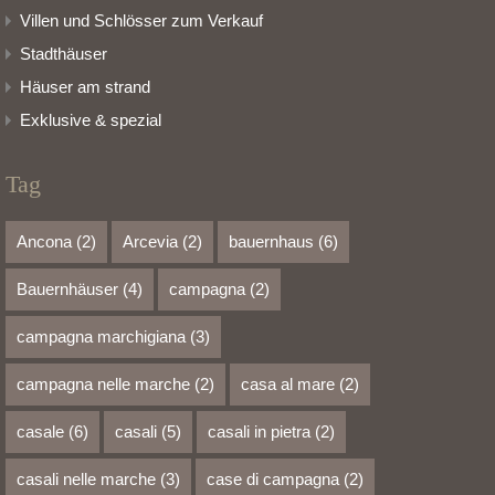
Villen und Schlösser zum Verkauf
Stadthäuser
Häuser am strand
Exklusive & spezial
Tag
Ancona
(2)
Arcevia
(2)
bauernhaus
(6)
Bauernhäuser
(4)
campagna
(2)
campagna marchigiana
(3)
campagna nelle marche
(2)
casa al mare
(2)
casale
(6)
casali
(5)
casali in pietra
(2)
casali nelle marche
(3)
case di campagna
(2)