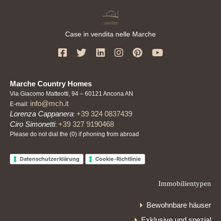
Case in vendita nelle Marche
Marche Country Homes
Via Giacomo Matteotti, 94 – 60121 Ancona AN
info@mch.it
E-mail:
Lorenza Cappanera
+39 324 0837439
:
Ciro Simonetti
+39 327 9190468
:
Please do not dial the (0) if phoning from abroad
Datenschutzerklärung
Cookie-Richtlinie
Immobilientypen
Bewohnbare häuser
Exklusive und spezial