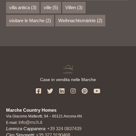
villa antica
(3)
ville
(5)
Villen
(3)
visitare le Marche
(2)
Weihnachtsmärkte
(2)
Case in vendita nelle Marche
Marche Country Homes
Via Giacomo Matteotti, 94 – 60121 Ancona AN
info@mch.it
E-mail:
Lorenza Cappanera
+39 324 0837439
:
Ciro Simonetti
+39 327 9190468
: