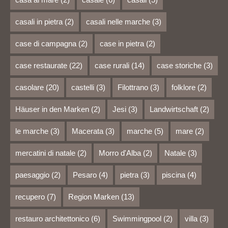
casali in pietra
(2)
casali nelle marche
(3)
case di campagna
(2)
case in pietra
(2)
case restaurate
(22)
case rurali
(14)
case storiche
(3)
casolare
(20)
castelli
(3)
Filottrano
(3)
folklore
(2)
Häuser in den Marken
(2)
Jesi
(3)
Landwirtschaft
(2)
le marche
(3)
Macerata
(3)
marche
(5)
mare
(2)
mercatini di natale
(2)
Morro d'Alba
(2)
Natale
(3)
paesaggio
(2)
Pesaro
(4)
pietra
(3)
piscina
(4)
recupero
(7)
Region Marken
(13)
restauro architettonico
(6)
Swimmingpool
(2)
villa
(3)