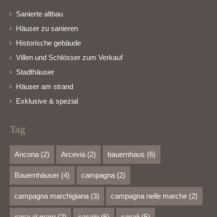
Sanierte altbau
Häuser zu sanieren
Historische gebäude
Villen und Schlösser zum Verkauf
Stadthäuser
Häuser am strand
Exklusive & spezial
Tag
Ancona
(2)
Arcevia
(2)
bauernhaus
(6)
Bauernhäuser
(4)
campagna
(2)
campagna marchigiana
(3)
campagna nelle marche
(2)
casa al mare
(2)
casale
(6)
casali
(5)