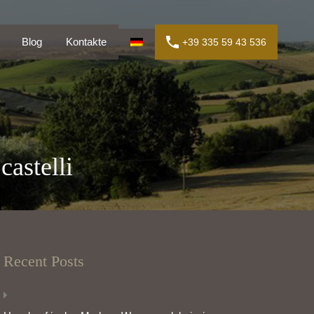
en
Blog
Kontakte
+39 335 59 43 536
Blog
Kontakte
+39 335 59 43 536
castelli
Recent Posts