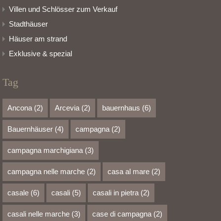
Villen und Schlösser zum Verkauf
Stadthäuser
Häuser am strand
Exklusive & spezial
Tag
Ancona
(2)
Arcevia
(2)
bauernhaus
(6)
Bauernhäuser
(4)
campagna
(2)
campagna marchigiana
(3)
campagna nelle marche
(2)
casa al mare
(2)
casale
(6)
casali
(5)
casali in pietra
(2)
casali nelle marche
(3)
case di campagna
(2)