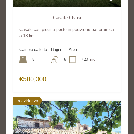
Casale Ostra
Casale con piscina posto in posizione panoramica
a 18 km…
Camere da letto
Bagni
Area
8
9
420
mq
€580,000
In evidenza