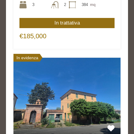
3
2
384
mq
In trattativa
€185,000
In evidenza