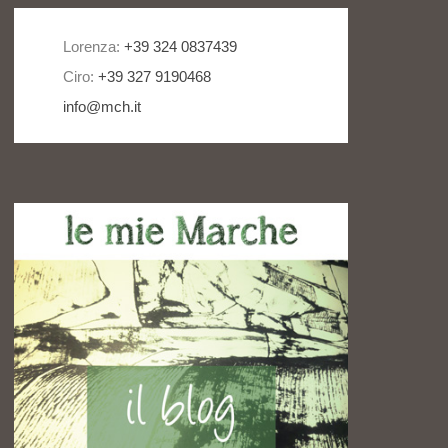
Lorenza:
+39 324 0837439
Ciro:
+39 327 9190468
info@mch.it