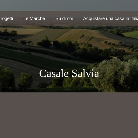
Progetti
Le Marche
Su di noi
Acquistare una casa in Ita
rogetti
Le Marche
Su di noi
Acquistare una casa in Itali
Casale Salvia