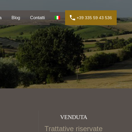
lia
Blog
Contatti
+39 335 59 43 536
a
Blog
Contatti
+39 335 59 43 536
VENDUTA
Trattative riservate