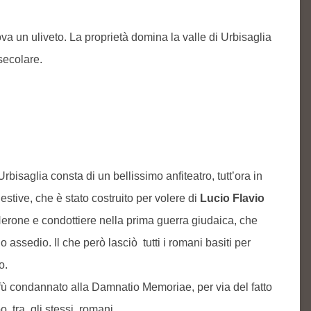
rova un uliveto. La proprietà domina la valle di Urbisaglia
secolare.
rbisaglia consta di un bellissimo anfiteatro, tutt’ora in
estive, che è stato costruito per volere di
Lucio Flavio
Nerone e condottiere nella prima guerra giudaica, che
ssedio. Il che però lasciò tutti i romani basiti per
o.
 fù condannato alla Damnatio Memoriae, per via del fatto
o, tra gli stessi romani.