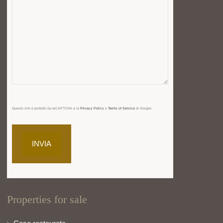
Questo sito è protetto da reCAPTCHA e la
Privacy Policy
e
Terms of Service
di Google.
Properties for sale