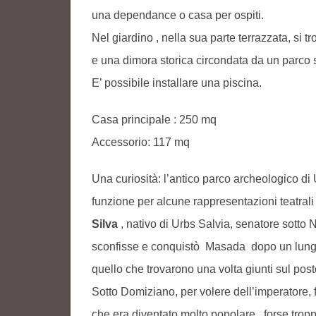
una dependance o casa per ospiti.
Nel giardino , nella sua parte terrazzata, si t
e una dimora storica circondata da un parco 
E’ possibile installare una piscina.
Casa principale : 250 mq
Accessorio: 117 mq
Una curiosità: l’antico parco archeologico di U
funzione per alcune rappresentazioni teatrali 
Silva
, nativo di Urbs Salvia, senatore sotto 
sconfisse e conquistò Masada dopo un lungo a
quello che trovarono una volta giunti sul post
Sotto Domiziano, per volere dell’imperatore,
che era diventato molto popolare , forse tropp