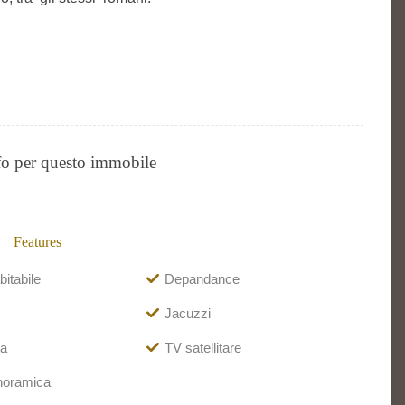
fo per questo immobile
Features
itabile
Depandance
Jacuzzi
a
TV satellitare
noramica