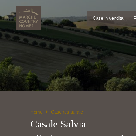
Case in vendita
Case in vendita
P
Home
Case restaurate
Casale Salvia