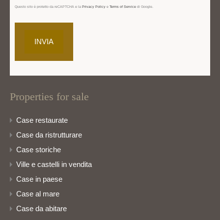
Questo sito è protetto da reCAPTCHA e la
Privacy Policy
e
Terms of Service
di Google.
Properties for sale
Case restaurate
Case da ristrutturare
Case storiche
Ville e castelli in vendita
Case in paese
Case al mare
Case da abitare