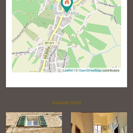
Leaflet
| ©
OpenStreetMap
contributors
Immobili Simili