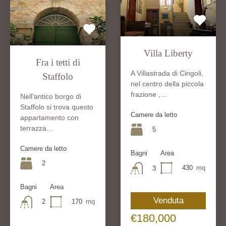
Villa Liberty
Fra i tetti di
A Villastrada di Cingoli,
Staffolo
nel centro della piccola
frazione ,…
Nell’antico borgo di
Staffolo si trova questo
Camere da letto
appartamento con
terrazza…
5
Camere da letto
Bagni
Area
2
430
mq
3
Bagni
Area
Venduta
170
mq
2
€180,000